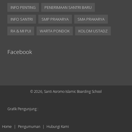
INFO PENTING
PENERIMAAN SANTRI BARU
INFO SANTRI
SMP PRAKARYA
SMA PRAKARYA
RA & MI PUI
WARTA PONDOK
KOLOM USTADZ
Facebook
©
2026, Santi Asromo Islamic Boarding School
Grafik Pengunjung :
Home
Pengumuman
Hubungi Kami