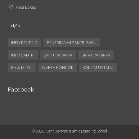
Peta Lokasi
Tags
INFO PENTING
PENERIMAAN SANTRI BARU
INFO SANTRI
SMP PRAKARYA
SMA PRAKARYA
RA & MI PUI
WARTA PONDOK
KOLOM USTADZ
Facebook
©
2026, Santi Asromo Islamic Boarding School