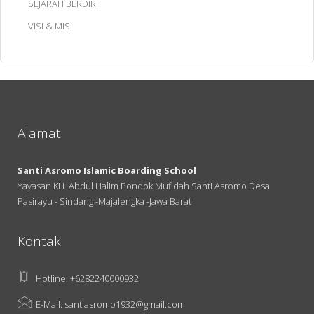
SEJARAH BERDIRI
VISI & MISI
Alamat
Santi Asromo Islamic Boarding School
Yayasan KH. Abdul Halim Pondok Mufidah Santi Asromo Desa
Pasirayu - Sindang -Majalengka -Jawa Barat
Kontak
Hotline: +6282240000932
E-Mail: santiasromo1932@gmail.com